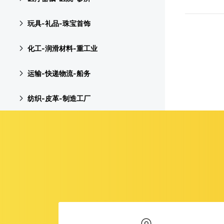
玩具-礼品-珠宝首饰
化工-润滑材料-重工业
运输-快递物流-船务
纺织-皮革-制造工厂
服装-服饰-服装工厂
机电设备-电子-仪器
教育培训-幼儿园-学校
物业-房产-家具-装修装饰
建筑机械-加工-自动化