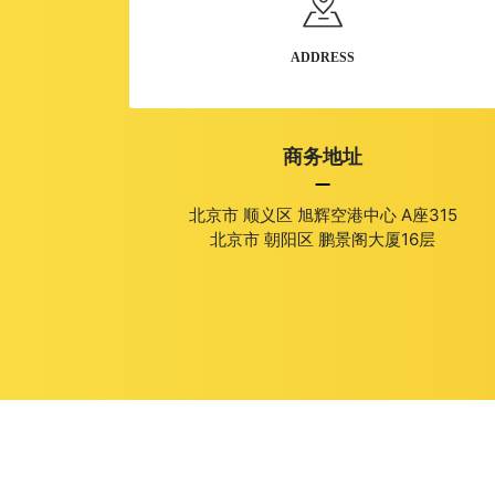
婚庆-家政服务-美容护肤
ADDRESS
外贸-外语-英文
商务地址
建筑-石材-水泥-陶瓷
北京市 顺义区 旭辉空港中心 A座315
老版-旧版-网站模板
北京市 朝阳区 鹏景阁大厦16层