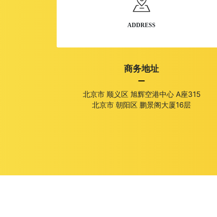
婚庆-家政服务-美容护肤
ADDRESS
动物宠物
眼镜类
商务地址
美容 护肤
北京市 顺义区 旭辉空港中心 A座315
婚庆公司
北京市 朝阳区 鹏景阁大厦16层
摄影网站
留学 人才
家政 母婴 安保
外贸-外语-英文