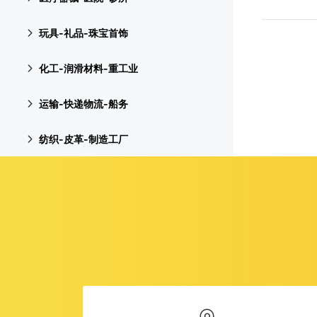
玩具-礼品-珠宝首饰
化工-润滑材料-重工业
运输-快递物流-船务
纺织-皮革-制造工厂
服装-服饰-服装工厂
机电设备-电子-仪器
教育培训-幼儿园-学校
物业-房产-家具-装修装饰
建筑机械-加工-自动化