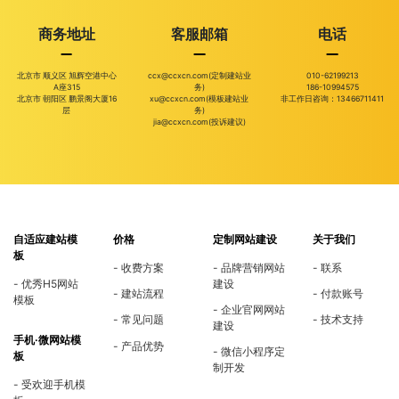
商务地址
客服邮箱
电话
北京市 顺义区 旭辉空港中心
ccx@ccxcn.com(定制建站业
010-62199213
A座315
务)
186-10994575
北京市 朝阳区 鹏景阁大厦16
xu@ccxcn.com(模板建站业
非工作日咨询：13466711411
层
务)
jia@ccxcn.com(投诉建议)
自适应建站模
价格
定制网站建设
关于我们
板
收费方案
品牌营销网站
联系
优秀H5网站
建设
建站流程
付款账号
模板
企业官网网站
常见问题
技术支持
建设
手机·微网站模
产品优势
微信小程序定
板
制开发
受欢迎手机模