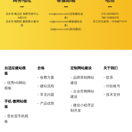
北京市 顺义区 旭辉空港中心
ccx@ccxcn.com(定制建站业
010-62199213
A座315
务)
186-10994575
北京市 朝阳区 鹏景阁大厦16
xu@ccxcn.com(模板建站业
非工作日咨询：13466711411
层
务)
jia@ccxcn.com(投诉建议)
自适应建站模
价格
定制网站建设
关于我们
板
收费方案
品牌营销网站
联系
优秀H5网站
建设
建站流程
付款账号
模板
企业官网网站
常见问题
技术支持
建设
手机·微网站模
产品优势
微信小程序定
板
制开发
受欢迎手机模
板