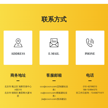
联系方式
ADDRESS
E-MAIL
PHONE
商务地址
客服邮箱
电话
北京市 顺义区 旭辉空港中心
ccx@ccxcn.com(定制建站业
010-62199213
A座315
务)
186-10994575
北京市 朝阳区 鹏景阁大厦16
xu@ccxcn.com(模板建站业
非工作日咨询：13466711411
层
务)
jia@ccxcn.com(投诉建议)