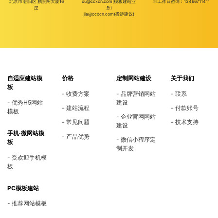
北京市 朝阳区 鹏景阁大厦16
xu@ccxcn.com(模板建站业
非工作日咨询：13466711411
层
务)
jia@ccxcn.com(投诉建议)
自适应建站模
价格
定制网站建设
关于我们
板
收费方案
品牌营销网站
联系
优秀H5网站
建设
建站流程
付款账号
模板
企业官网网站
常见问题
技术支持
建设
手机·微网站模
产品优势
微信小程序定
板
制开发
受欢迎手机模
板
PC模板建站
推荐网站模板