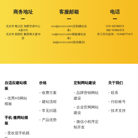
商务地址
客服邮箱
电话
北京市 顺义区 旭辉空港中心
ccx@ccxcn.com(定制建站业
010-62199213
A座315
务)
186-10994575
北京市 朝阳区 鹏景阁大厦16
xu@ccxcn.com(模板建站业
非工作日咨询：13466711411
层
务)
jia@ccxcn.com(投诉建议)
自适应建站模
价格
定制网站建设
关于我们
板
收费方案
品牌营销网站
联系
优秀H5网站
建设
建站流程
付款账号
模板
企业官网网站
常见问题
技术支持
建设
手机·微网站模
产品优势
微信小程序定
板
制开发
受欢迎手机模