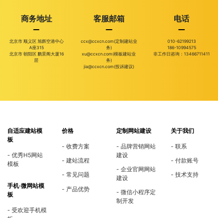
商务地址
客服邮箱
电话
北京市 顺义区 旭辉空港中心
ccx@ccxcn.com(定制建站业
010-62199213
A座315
务)
186-10994575
北京市 朝阳区 鹏景阁大厦16
xu@ccxcn.com(模板建站业
非工作日咨询：13466711411
层
务)
jia@ccxcn.com(投诉建议)
自适应建站模
价格
定制网站建设
关于我们
板
收费方案
品牌营销网站
联系
优秀H5网站
建设
建站流程
付款账号
模板
企业官网网站
常见问题
技术支持
建设
手机·微网站模
产品优势
微信小程序定
板
制开发
受欢迎手机模