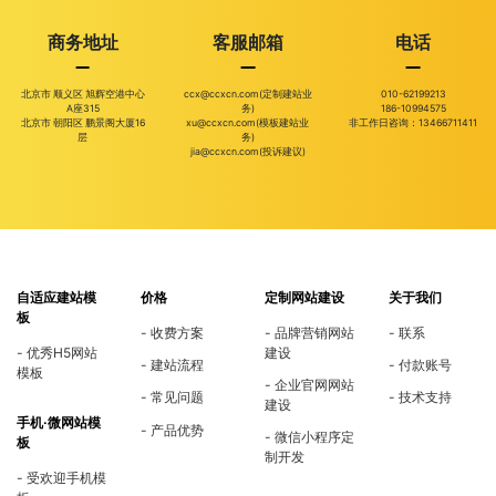
商务地址
客服邮箱
电话
北京市 顺义区 旭辉空港中心
ccx@ccxcn.com(定制建站业
010-62199213
A座315
务)
186-10994575
北京市 朝阳区 鹏景阁大厦16
xu@ccxcn.com(模板建站业
非工作日咨询：13466711411
层
务)
jia@ccxcn.com(投诉建议)
自适应建站模
价格
定制网站建设
关于我们
板
收费方案
品牌营销网站
联系
优秀H5网站
建设
建站流程
付款账号
模板
企业官网网站
常见问题
技术支持
建设
手机·微网站模
产品优势
微信小程序定
板
制开发
受欢迎手机模