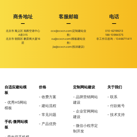
商务地址
客服邮箱
电话
北京市 顺义区 旭辉空港中心
ccx@ccxcn.com(定制建站业
010-62199213
A座315
务)
186-10994575
北京市 朝阳区 鹏景阁大厦16
xu@ccxcn.com(模板建站业
非工作日咨询：13466711411
层
务)
jia@ccxcn.com(投诉建议)
自适应建站模
价格
定制网站建设
关于我们
板
收费方案
品牌营销网站
联系
优秀H5网站
建设
建站流程
付款账号
模板
企业官网网站
常见问题
技术支持
建设
手机·微网站模
产品优势
微信小程序定
板
制开发
受欢迎手机模