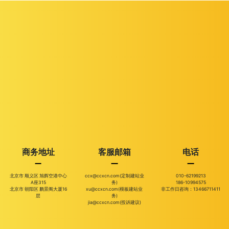
商务地址
客服邮箱
电话
北京市 顺义区 旭辉空港中心
ccx@ccxcn.com(定制建站业
010-62199213
A座315
务)
186-10994575
北京市 朝阳区 鹏景阁大厦16
xu@ccxcn.com(模板建站业
非工作日咨询：13466711411
层
务)
jia@ccxcn.com(投诉建议)