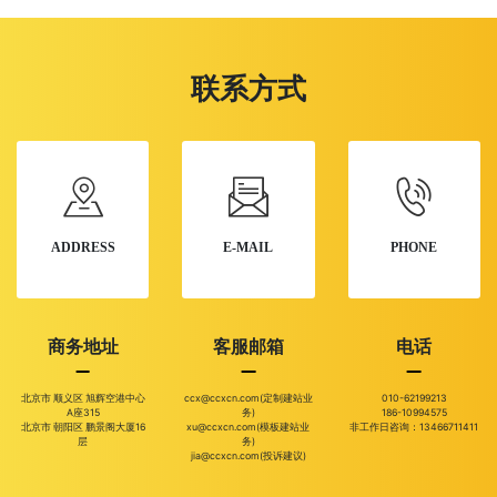
联系方式
ADDRESS
E-MAIL
PHONE
商务地址
客服邮箱
电话
北京市 顺义区 旭辉空港中心
ccx@ccxcn.com(定制建站业
010-62199213
A座315
务)
186-10994575
北京市 朝阳区 鹏景阁大厦16
xu@ccxcn.com(模板建站业
非工作日咨询：13466711411
层
务)
jia@ccxcn.com(投诉建议)