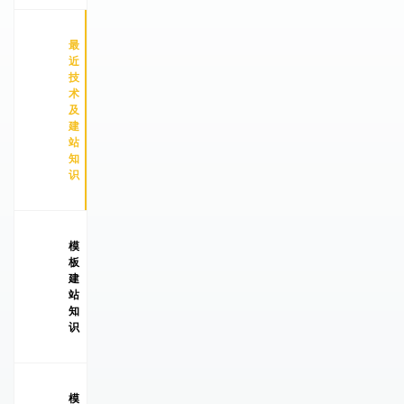
最
近
技
术
及
建
站
知
识
模
板
建
站
知
识
模