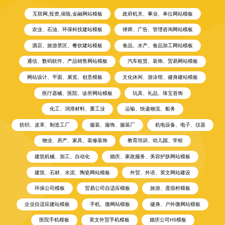
互联网,投资,保险,金融网站模板
政府机关、事业、单位网站模板
农业、石油、环保科技建站模板
律师、广告、管理咨询网站模板
酒店、旅游景区、餐饮建站模板
食品、水产、食品加工网站模板
通信、数码软件、产品销售网站模板
汽车租赁、装饰、贸易网站模板
网站设计、平面、展览、创意模板
文化休闲、游泳馆、健身建站模板
医疗器械、医院、诊所网站模板
玩具、礼品、珠宝首饰
化工、润滑材料、重工业
运输、快递物流、船务
纺织、皮革、制造工厂
服装、服饰、服装厂
机电设备、电子、仪器
物业、房产、家具、装修装饰
教育培训、幼儿园、学校
建筑机械、加工、自动化
婚庆、家政服务、美容护肤网站模板
建筑、石材、水泥、陶瓷网站模板
外贸、外语、英文网站建设
环保公司模板
贸易公司自适应模板
旅游、度假村模板
企业自适应建站模板
手机、微网站模板
健身、户外微网站模板
医院手机模板
英文外贸手机模板
婚庆公司H5模板