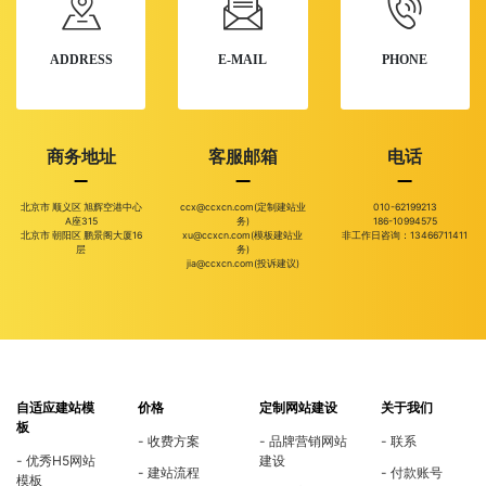
ADDRESS
E-MAIL
PHONE
商务地址
客服邮箱
电话
北京市 顺义区 旭辉空港中心
ccx@ccxcn.com(定制建站业
010-62199213
A座315
务)
186-10994575
北京市 朝阳区 鹏景阁大厦16
xu@ccxcn.com(模板建站业
非工作日咨询：13466711411
层
务)
jia@ccxcn.com(投诉建议)
自适应建站模
价格
定制网站建设
关于我们
板
收费方案
品牌营销网站
联系
优秀H5网站
建设
建站流程
付款账号
模板