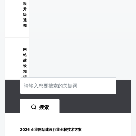
板
升
级
通
知
网
站
建
设
知
识
建
站
搜索
常
见
问
题
2026 企业网站建设行业全栈技术方案