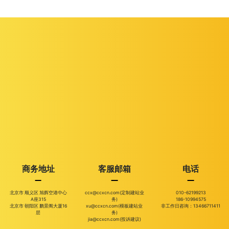
商务地址
客服邮箱
电话
北京市 顺义区 旭辉空港中心
ccx@ccxcn.com(定制建站业
010-62199213
A座315
务)
186-10994575
北京市 朝阳区 鹏景阁大厦16
xu@ccxcn.com(模板建站业
非工作日咨询：13466711411
层
务)
jia@ccxcn.com(投诉建议)