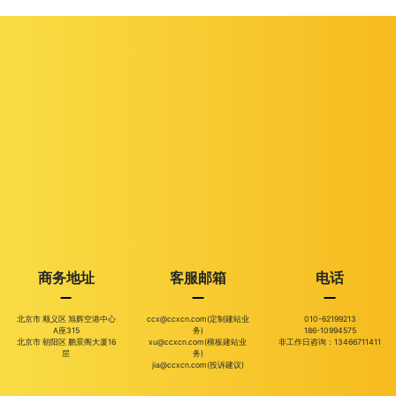
商务地址
客服邮箱
电话
北京市 顺义区 旭辉空港中心
ccx@ccxcn.com(定制建站业
010-62199213
A座315
务)
186-10994575
北京市 朝阳区 鹏景阁大厦16
xu@ccxcn.com(模板建站业
非工作日咨询：13466711411
层
务)
jia@ccxcn.com(投诉建议)