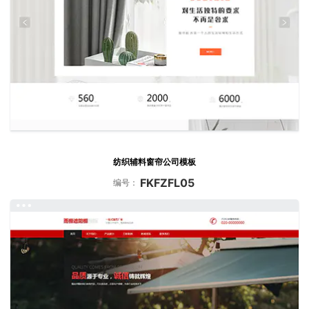
纺织辅料窗帘公司模板
FKFZFL05
编号：