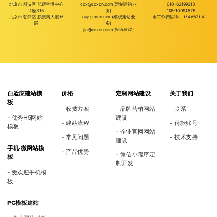
北京市 顺义区 旭辉空港中心
ccx@ccxcn.com(定制建站业
010-62199213
A座315
务)
186-10994575
北京市 朝阳区 鹏景阁大厦16
xu@ccxcn.com(模板建站业
非工作日咨询：13466711411
层
务)
jia@ccxcn.com(投诉建议)
自适应建站模
价格
定制网站建设
关于我们
板
收费方案
品牌营销网站
联系
优秀H5网站
建设
建站流程
付款账号
模板
企业官网网站
常见问题
技术支持
建设
手机·微网站模
产品优势
微信小程序定
板
制开发
受欢迎手机模
板
PC模板建站