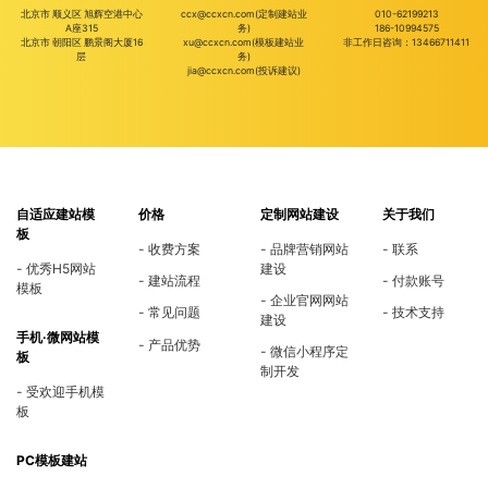
北京市 顺义区 旭辉空港中心
ccx@ccxcn.com(定制建站业
010-62199213
A座315
务)
186-10994575
北京市 朝阳区 鹏景阁大厦16
xu@ccxcn.com(模板建站业
非工作日咨询：13466711411
层
务)
jia@ccxcn.com(投诉建议)
自适应建站模
价格
定制网站建设
关于我们
板
收费方案
品牌营销网站
联系
优秀H5网站
建设
建站流程
付款账号
模板
企业官网网站
常见问题
技术支持
建设
手机·微网站模
产品优势
微信小程序定
板
制开发
受欢迎手机模
板
PC模板建站