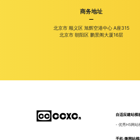
纺织-皮革-制造工厂
商务地址
服装-服饰-服装工厂
北京市 顺义区 旭辉空港中心 A座315
机电设备-电子-仪器
北京市 朝阳区 鹏景阁大厦16层
教育培训-幼儿园-学校
物业-房产-家具-装修装饰
建筑机械-加工-自动化
婚庆-家政服务-美容护肤
外贸-外语-英文
自适应建站模
优秀H5网站
建筑-石材-水泥-陶瓷
手机·微网站模