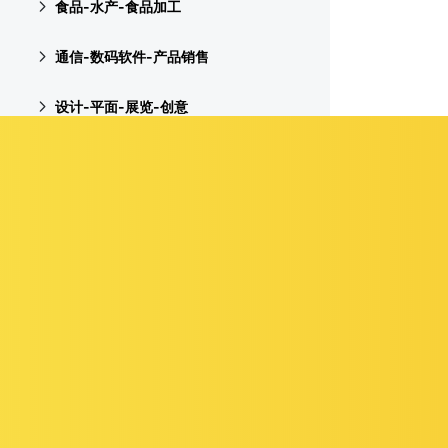
食品-水产-食品加工
通信-数码软件-产品销售
设计-平面-展览-创意
汽车租赁-装饰-贸易
文化休闲-游泳馆-健身
医疗器械-医院-诊所
玩具-礼品-珠宝首饰
化工-润滑材料-重工业
运输-快递物流-船务