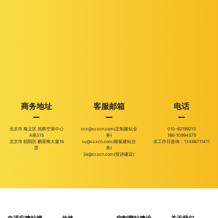
商务地址
客服邮箱
电话
北京市 顺义区 旭辉空港中心
ccx@ccxcn.com(定制建站业
010-62199213
A座315
务)
186-10994575
北京市 朝阳区 鹏景阁大厦16
xu@ccxcn.com(模板建站业
非工作日咨询：13466711411
层
务)
jia@ccxcn.com(投诉建议)