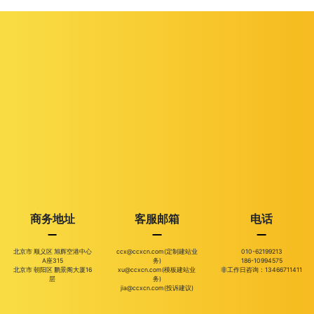
商务地址
客服邮箱
电话
北京市 顺义区 旭辉空港中心
ccx@ccxcn.com(定制建站业
010-62199213
A座315
务)
186-10994575
北京市 朝阳区 鹏景阁大厦16
xu@ccxcn.com(模板建站业
非工作日咨询：13466711411
层
务)
jia@ccxcn.com(投诉建议)