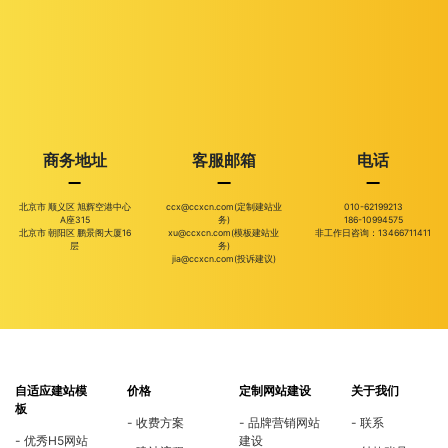
商务地址
客服邮箱
电话
北京市 顺义区 旭辉空港中心
ccx@ccxcn.com(定制建站业
010-62199213
A座315
务)
186-10994575
北京市 朝阳区 鹏景阁大厦16
xu@ccxcn.com(模板建站业
非工作日咨询：13466711411
层
务)
jia@ccxcn.com(投诉建议)
自适应建站模
价格
定制网站建设
关于我们
板
收费方案
品牌营销网站
联系
优秀H5网站
建设