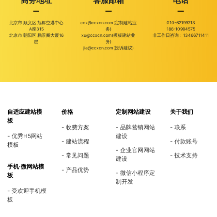
北京市 顺义区 旭辉空港中心
ccx@ccxcn.com(定制建站业
010-62199213
A座315
务)
186-10994575
北京市 朝阳区 鹏景阁大厦16
xu@ccxcn.com(模板建站业
非工作日咨询：13466711411
层
务)
jia@ccxcn.com(投诉建议)
自适应建站模
价格
定制网站建设
关于我们
板
收费方案
品牌营销网站
联系
优秀H5网站
建设
建站流程
付款账号
模板
企业官网网站
常见问题
技术支持
建设
手机·微网站模
产品优势
微信小程序定
板
制开发
受欢迎手机模
板