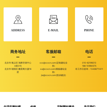
ADDRESS
E-MAIL
PHONE
商务地址
客服邮箱
电话
北京市 顺义区 旭辉空港中心
ccx@ccxcn.com(定制建站业
010-62199213
A座315
务)
186-10994575
北京市 朝阳区 鹏景阁大厦16
xu@ccxcn.com(模板建站业
非工作日咨询：13466711411
层
务)
jia@ccxcn.com(投诉建议)
自适应建站模
价格
定制网站建设
关于我们