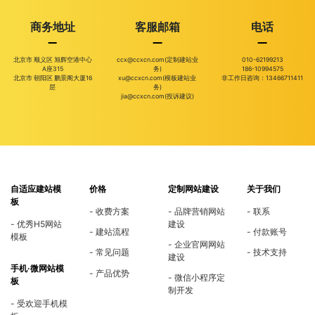
商务地址
客服邮箱
电话
北京市 顺义区 旭辉空港中心
ccx@ccxcn.com(定制建站业
010-62199213
A座315
务)
186-10994575
北京市 朝阳区 鹏景阁大厦16
xu@ccxcn.com(模板建站业
非工作日咨询：13466711411
层
务)
jia@ccxcn.com(投诉建议)
自适应建站模
价格
定制网站建设
关于我们
板
收费方案
品牌营销网站
联系
优秀H5网站
建设
建站流程
付款账号
模板
企业官网网站
常见问题
技术支持
建设
手机·微网站模
产品优势
微信小程序定
板
制开发
受欢迎手机模