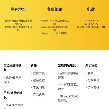
商务地址
客服邮箱
电话
北京市 顺义区 旭辉空港中心
ccx@ccxcn.com(定制建站业
010-62199213
A座315
务)
186-10994575
北京市 朝阳区 鹏景阁大厦16
xu@ccxcn.com(模板建站业
非工作日咨询：13466711411
层
务)
jia@ccxcn.com(投诉建议)
自适应建站模
价格
定制网站建设
关于我们
板
收费方案
品牌营销网站
联系
优秀H5网站
建设
建站流程
付款账号
模板
企业官网网站
常见问题
技术支持
建设
手机·微网站模
产品优势
微信小程序定
板
制开发
受欢迎手机模