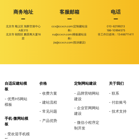
商务地址
客服邮箱
电话
北京市 顺义区 旭辉空港中心
ccx@ccxcn.com(定制建站业
010-62199213
A座315
务)
186-10994575
北京市 朝阳区 鹏景阁大厦16
xu@ccxcn.com(模板建站业
非工作日咨询：13466711411
层
务)
jia@ccxcn.com(投诉建议)
自适应建站模
价格
定制网站建设
关于我们
板
收费方案
品牌营销网站
联系
优秀H5网站
建设
建站流程
付款账号
模板
企业官网网站
常见问题
技术支持
建设
手机·微网站模
产品优势
微信小程序定
板
制开发
受欢迎手机模