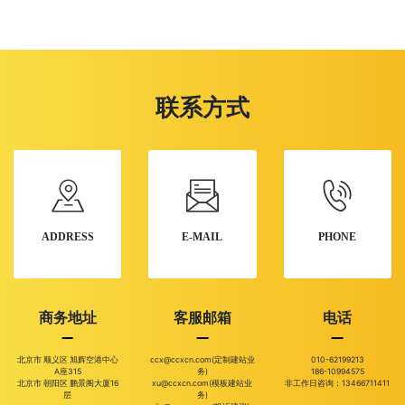
联系方式
ADDRESS
E-MAIL
PHONE
商务地址
客服邮箱
电话
北京市 顺义区 旭辉空港中心
ccx@ccxcn.com(定制建站业
010-62199213
A座315
务)
186-10994575
北京市 朝阳区 鹏景阁大厦16
xu@ccxcn.com(模板建站业
非工作日咨询：13466711411
层
务)