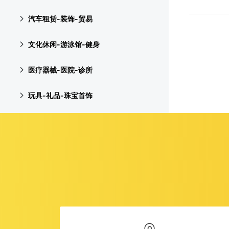
汽车租赁-装饰-贸易
文化休闲-游泳馆-健身
医疗器械-医院-诊所
玩具-礼品-珠宝首饰
化工-润滑材料-重工业
运输-快递物流-船务
纺织-皮革-制造工厂
服装-服饰-服装工厂
机电设备-电子-仪器