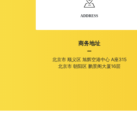
教育培训-幼儿园-学校
ADDRESS
物业-房产-家具-装修装饰
建筑机械-加工-自动化
商务地址
婚庆-家政服务-美容护肤
北京市 顺义区 旭辉空港中心 A座315
北京市 朝阳区 鹏景阁大厦16层
外贸-外语-英文
建筑-石材-水泥-陶瓷
老版-旧版-网站模板