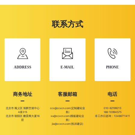
联系方式
ADDRESS
E-MAIL
PHONE
商务地址
客服邮箱
电话
北京市 顺义区 旭辉空港中心
ccx@ccxcn.com(定制建站业
010-62199213
A座315
务)
186-10994575
北京市 朝阳区 鹏景阁大厦16
xu@ccxcn.com(模板建站业
非工作日咨询：13466711411
层
务)
jia@ccxcn.com(投诉建议)