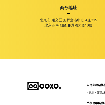
商务地址
运输-快递物流-船务
北京市 顺义区 旭辉空港中心 A座315
纺织-皮革-制造工厂
北京市 朝阳区 鹏景阁大厦16层
服装-服饰-服装工厂
机电设备-电子-仪器
教育培训-幼儿园-学校
物业-房产-家具-装修装饰
建筑机械-加工-自动化
自适应建站模
婚庆-家政服务-美容护肤
优秀H5网站
外贸-外语-英文
手机·微网站模