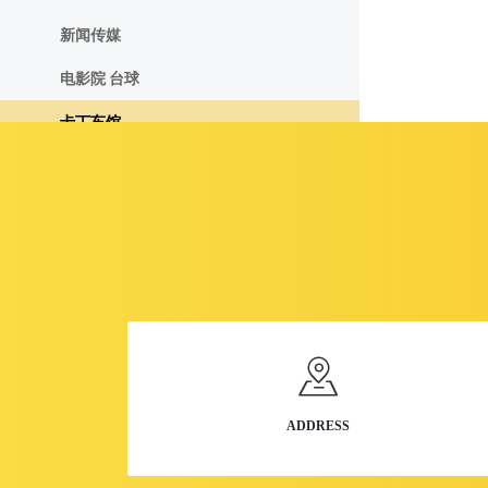
新闻传媒
电影院 台球
卡丁车馆
健身 游泳馆 户外
书店出版
健身场馆
运动 体育用品
医疗器械-医院-诊所
玩具-礼品-珠宝首饰
ADDRESS
化工-润滑材料-重工业