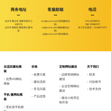
商务地址
客服邮箱
电话
北京市 顺义区 旭辉空港中心
ccx@ccxcn.com(定制建站业
010-62199213
A座315
务)
186-10994575
北京市 朝阳区 鹏景阁大厦16
xu@ccxcn.com(模板建站业
非工作日咨询：13466711411
层
务)
jia@ccxcn.com(投诉建议)
自适应建站模
价格
定制网站建设
关于我们
板
收费方案
品牌营销网站
联系
优秀H5网站
建设
建站流程
付款账号
模板
企业官网网站
常见问题
技术支持
建设
手机·微网站模
产品优势
微信小程序定
板
制开发
受欢迎手机模