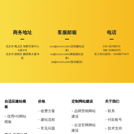
商务地址
客服邮箱
电话
北京市 顺义区 旭辉空港中心
ccx@ccxcn.com(定制建站业
010-62199213
A座315
务)
186-10994575
北京市 朝阳区 鹏景阁大厦16
xu@ccxcn.com(模板建站业
非工作日咨询：13466711411
层
务)
jia@ccxcn.com(投诉建议)
自适应建站模
价格
定制网站建设
关于我们
板
收费方案
品牌营销网站
联系
优秀H5网站
建设
建站流程
付款账号
模板
企业官网网站
常见问题
技术支持
建设