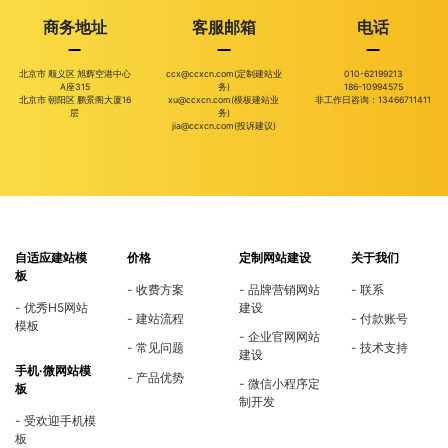
商务地址
客服邮箱
电话
北京市 顺义区 旭辉空港中心
ccx@ccxcn.com(定制建站业
010-62199213
A座315
务)
186-10994575
北京市 朝阳区 鹏景阁大厦16
xu@ccxcn.com(模板建站业
非工作日咨询：13466711411
层
务)
jia@ccxcn.com(投诉建议)
自适应建站模
价格
定制网站建设
关于我们
板
收费方案
品牌营销网站
联系
优秀H5网站
建设
建站流程
付款账号
模板
企业官网网站
常见问题
技术支持
建设
手机·微网站模
产品优势
微信小程序定
板
制开发
受欢迎手机模
板